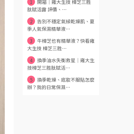
1
開箱｜雍大生技 樟芝三胜
肽賦活露 評價、⋯
2
告別不穩定氣候乾燥肌、夏
季人氣保濕精華液⋯
3
牛樟芝也有精華液？快看雍
大生技 樟芝三胜⋯
4
換季油水失衡救星｜雍大生
技樟芝三胜肽賦活⋯
5
換季乾燥、底妝不服貼怎麼
辦？我的日常保濕⋯