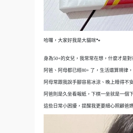
哈囉，大家好我是大貓咪🐾
身為50+的女兒，我常常在想，什麼才是對
阿爸、阿母都已經80+ 了，生活還算規
阿母常跟我說手腳容易冰涼、晚上睡得不
阿爸則是久坐看報紙，下棋一坐就是一個
這些日常小困擾，提醒我更要細心照顧爸