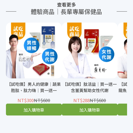
查看更多
體驗商品｜長輩專屬保健品
【試吃價】男人的健康｜蔬果
【試吃價】肽活益｜買一送一
【試吃
胜肽、肽力嗨｜買一送一
含薑黃幫助女性代謝
龍魚膠
NT$300
NT$600
NT$288
NT$600
N
加入購物車
加入購物車