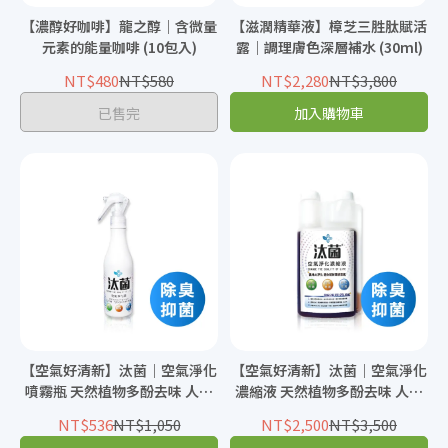
【濃醇好咖啡】龍之醇｜含微量
【滋潤精華液】樟芝三胜肽賦活
元素的能量咖啡 (10包入)
露｜調理膚色深層補水 (30ml)
NT$480
NT$580
NT$2,280
NT$3,800
已售完
加入購物車
【空氣好清新】汰菌｜空氣淨化
【空氣好清新】汰菌｜空氣淨化
噴霧瓶 天然植物多酚去味 人寵
濃縮液 天然植物多酚去味 人寵
皆宜 (250ml)
皆宜 (500ml)
NT$536
NT$1,050
NT$2,500
NT$3,500