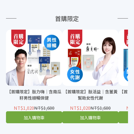
首購限定
【首購限定】肽力嗨｜含南瓜
【首購限定】肽活益｜含薑黃
【首購
籽男性順暢保健
幫助女性代謝
NT$1,020
NT$1,600
NT$1,020
NT$1,600
NT$
加入購物車
加入購物車