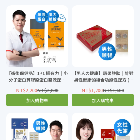
【術後保健品】1+1 鱷有力｜小
【男人の健康】蔬果胜肽｜針對
分子蛋白質膠原蛋白雙效配方
男性健康的複合功能性配方 (4
(60粒)
錠)
NT$2,200
NT$2,800
NT$1,200
NT$1,600
加入購物車
加入購物車