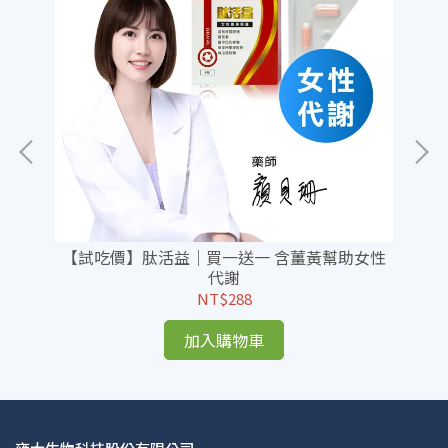
【試吃價】肽活益｜買一送一 含薑黃幫助女性
【
代謝
NT$288
加入購物車