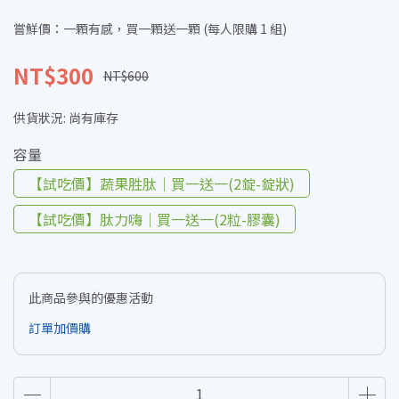
嘗鮮價：一顆有感，買一顆送一顆 (每人限購 1 組)
NT$300
NT$600
供貨狀況:
尚有庫存
容量
【試吃價】蔬果胜肽｜買一送一(2錠-錠狀)
【試吃價】肽力嗨｜買一送一(2粒-膠囊)
此商品參與的優惠活動
訂單加價購