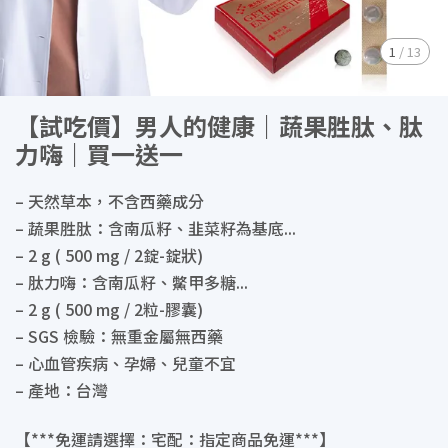
1
/
13
【試吃價】男人的健康｜蔬果胜肽、肽
力嗨｜買一送一
– 天然草本，不含西藥成分
– 蔬果胜肽：含南瓜籽、韭菜籽為基底...
– 2 g ( 500 mg / 2錠-錠狀)
– 肽力嗨：含南瓜籽、鱉甲多糖...
– 2 g ( 500 mg / 2粒-膠囊)
– SGS 檢驗：無重金屬無西藥
– 心血管疾病、孕婦、兒童不宜
– 產地：台灣
【***免運請選擇：宅配：指定商品免運***】