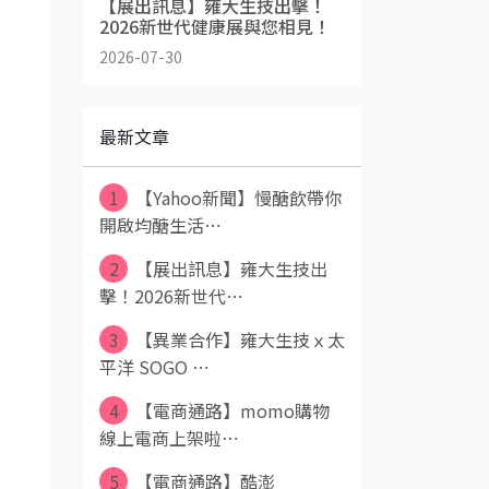
【展出訊息】雍大生技出擊！
2026新世代健康展與您相見！
2026-07-30
最新文章
1
【Yahoo新聞】慢醣飲帶你
開啟均醣生活⋯
2
【展出訊息】雍大生技出
擊！2026新世代⋯
3
【異業合作】雍大生技ｘ太
平洋 SOGO ⋯
4
【電商通路】momo購物
線上電商上架啦⋯
5
【電商通路】酷澎