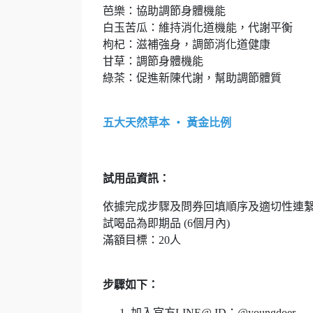
芭樂：協助調節身體機能
白玉苦瓜：維持消化道機能，代謝平衡
枸杞：滋補強身，調節消化道健康
甘草：調節身體機能
綠茶：促進新陳代謝，幫助調節體質
五大天然草本 ‧ 黃金比例
試用品資訊：
依據完成步驟及問券回填順序及適切性連
試喝品為即期品 (6個月內)
滿額目標：20人
步驟如下：
加入官方LINE@ ID：@youngdoer