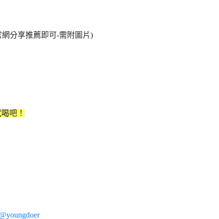
官網分享推薦即可-需附圖片)
試喝吧！
/p/@youngdoer