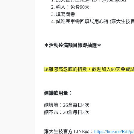
輸入：免費90天
填寫問卷
試吃完畢需回填試用心得 (雍大生技
＊活動達滿額目標即抽選＊
遠離忽高忽底的指數，歡迎加入90天免費
建議飲用量：
醣壞壞：26盒每日4次
醣不乖：20盒每日3次
雍大生技官方 LINE@：
https://line.me/R/ti