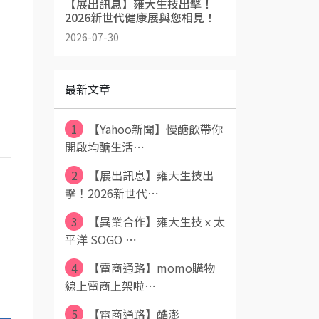
【展出訊息】雍大生技出擊！
2026新世代健康展與您相見！
2026-07-30
最新文章
1
【Yahoo新聞】慢醣飲帶你
開啟均醣生活⋯
2
【展出訊息】雍大生技出
擊！2026新世代⋯
3
【異業合作】雍大生技ｘ太
平洋 SOGO ⋯
4
【電商通路】momo購物
線上電商上架啦⋯
5
【電商通路】酷澎