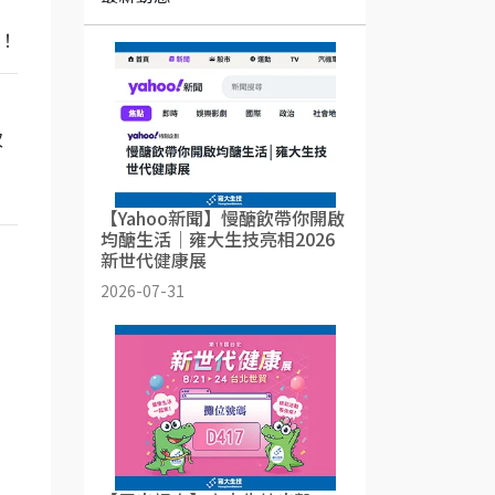
！
次
，
【Yahoo新聞】慢醣飲帶你開啟
均醣生活│雍大生技亮相2026
新世代健康展
2026-07-31