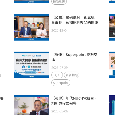
最新動態
【公益】飛碟電台｜鄒嵩棣
董事長｜寵物飼料教父的健康
轉身
2025-12-04
【好康】Superpoint 點數交
換
2025-07-29
QA
最新動態
Superpoint
試喝
【報導】年代MUCH電視台，
創新方程式報導
2025-05-06