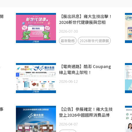
開
【展出訊息】雍大生技出擊！
2026新世代健康展與您相
見！
2026-07-30
最新動態
2026新世代健康展
線
【電商通路】酷澎 Coupang
線上電商上架啦！
2026-06-12
事
【公告】參展確定！雍大生技
登上2026中國國際消費品博
覽會
2026-04-07