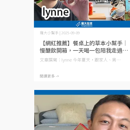
雍大小幫手 | 2025-09-09
【網紅推薦】餐桌上的草本小幫手｜
慢醣飲開箱，一天喝一包陪我走過聚
會多多的夏天
文章撰寫：lynne 今年夏天，跟家人、男⋯
閱讀更多 ->