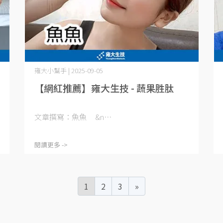
雍大小幫手 | 2025-09-05
【網紅推薦】雍大生技 - 蔬果胜肽
文章撰寫：魚魚 &n⋯
閱讀更多 ->
1
2
3
»