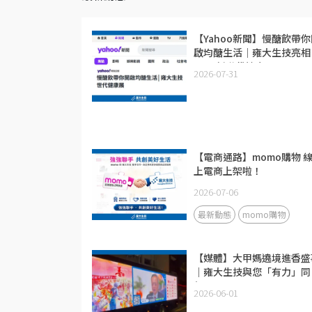
【Yahoo新聞】慢醣飲帶你
啟均醣生活│雍大生技亮相
2026新世代健康展
2026-07-31
【電商通路】momo購物 
上電商上架啦！
2026-07-06
最新動態
momo購物
【媒體】大甲媽遶境進香盛
｜雍大生技與您「有力」同
行！
2026-06-01