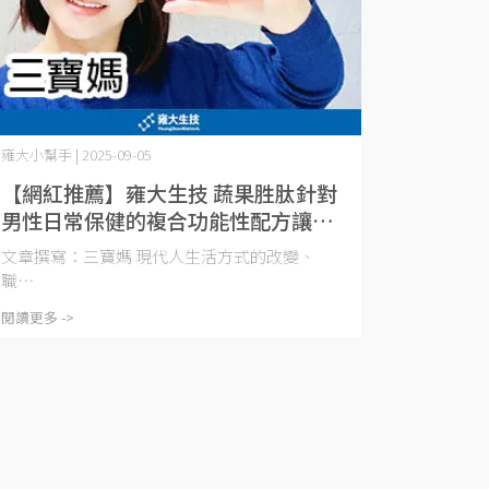
雍大小幫手 | 2025-09-05
【網紅推薦】雍大生技 蔬果胜肽針對
男性日常保健的複合功能性配方讓三
寶爸續航力持續發動
文章撰寫：三寶媽 現代人生活方式的改變、
職⋯
閱讀更多 ->