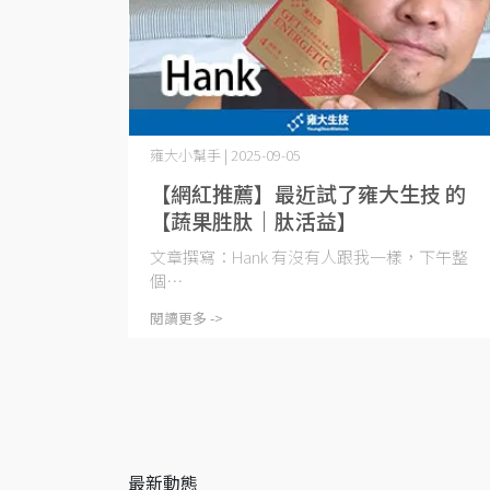
雍大小幫手 | 2025-09-05
【網紅推薦】最近試了雍大生技 的
【蔬果胜肽｜肽活益】
文章撰寫：Hank 有沒有人跟我一樣，下午整
個⋯
閱讀更多 ->
最新動態