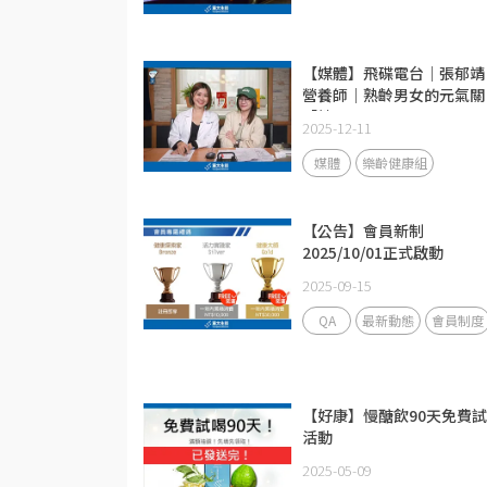
【媒體】飛碟電台｜張郁靖
營養師｜熟齡男女的元氣關
「健」
2025-12-11
媒體
樂齡健康組
【公告】會員新制
2025/10/01正式啟動
2025-09-15
QA
最新動態
會員制度
【好康】慢醣飲90天免費
活動
2025-05-09