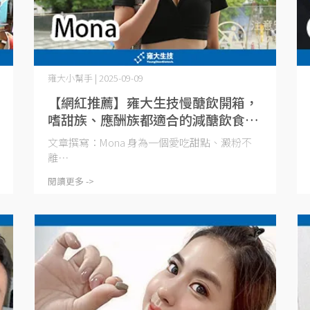
雍大小幫手 | 2025-09-09
【網紅推薦】雍大生技慢醣飲開箱，
嗜甜族、應酬族都適合的減醣飲食保
健飲品推薦
文章撰寫：Mona 身為一個愛吃甜點、澱粉不
離⋯
閱讀更多 ->